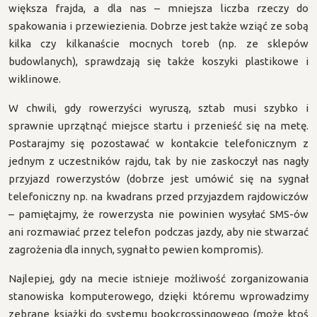
większa frajda, a dla nas – mniejsza liczba rzeczy do
spakowania i przewiezienia. Dobrze jest także wziąć ze sobą
kilka czy kilkanaście mocnych toreb (np. ze sklepów
budowlanych), sprawdzają się także koszyki plastikowe i
wiklinowe.
W chwili, gdy rowerzyści wyruszą, sztab musi szybko i
sprawnie uprzątnąć miejsce startu i przenieść się na metę.
Postarajmy się pozostawać w kontakcie telefonicznym z
jednym z uczestników rajdu, tak by nie zaskoczył nas nagły
przyjazd rowerzystów (dobrze jest umówić się na sygnał
telefoniczny np. na kwadrans przed przyjazdem rajdowiczów
– pamiętajmy, że rowerzysta nie powinien wysyłać SMS-ów
ani rozmawiać przez telefon podczas jazdy, aby nie stwarzać
zagrożenia dla innych, sygnał to pewien kompromis).
Najlepiej, gdy na mecie istnieje możliwość zorganizowania
stanowiska komputerowego, dzięki któremu wprowadzimy
zebrane książki do systemu bookcrossingowego (może ktoś