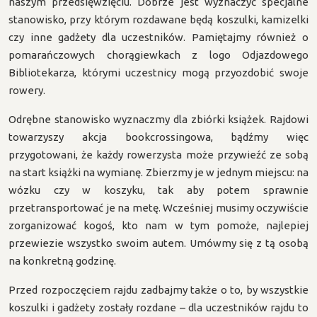
naszym przedsięwzięciu. Dobrze jest wyznaczyć specjalne
stanowisko, przy którym rozdawane będą koszulki, kamizelki
czy inne gadżety dla uczestników. Pamiętajmy również o
pomarańczowych chorągiewkach z logo Odjazdowego
Bibliotekarza, którymi uczestnicy mogą przyozdobić swoje
rowery.
Odrębne stanowisko wyznaczmy dla zbiórki książek. Rajdowi
towarzyszy akcja bookcrossingowa, bądźmy więc
przygotowani, że każdy rowerzysta może przywieźć ze sobą
na start książki na wymianę. Zbierzmy je w jednym miejscu: na
wózku czy w koszyku, tak aby potem sprawnie
przetransportować je na metę. Wcześniej musimy oczywiście
zorganizować kogoś, kto nam w tym pomoże, najlepiej
przewiezie wszystko swoim autem. Umówmy się z tą osobą
na konkretną godzinę.
Przed rozpoczęciem rajdu zadbajmy także o to, by wszystkie
koszulki i gadżety zostały rozdane – dla uczestników rajdu to