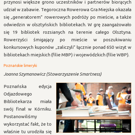
przynosi większe grono uczestników i partnerów biorących
udział w zabawie. Tegoroczna Rowerowa Gra Miejska okazała
się „generatorem” rowerowych podróży po mieście, a także
odwiedzin w olsztyńskich bibliotekach. W grę zaangażowało
się 19 bibliotek rozsianych na terenie całego Olsztyna.
Rowerzyści śmigający po mieście w poszukiwaniu
konkursowych kuponów „zaliczyli” łącznie ponad 650 wizyt w
bibliotekach miejskich (filie MBP) i wojewódzkich (filie WBP).
Poznańskie limeryki
Joanna Szymanowicz (Stowarzyszenie Smartness)
Poznańska edycja
Odjazdowego
Bibliotekarza miała
swój finał w Kórniku.
Postanowiliśmy
wykorzystać fakt, że to
właśnie tu urodziła się