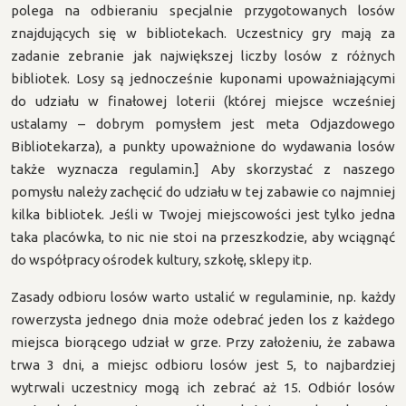
polega na odbieraniu specjalnie przygotowanych losów
znajdujących się w bibliotekach. Uczestnicy gry mają za
zadanie zebranie jak największej liczby losów z różnych
bibliotek. Losy są jednocześnie kuponami upoważniającymi
do udziału w finałowej loterii (której miejsce wcześniej
ustalamy – dobrym pomysłem jest meta Odjazdowego
Bibliotekarza), a punkty upoważnione do wydawania losów
także wyznacza regulamin.] Aby skorzystać z naszego
pomysłu należy zachęcić do udziału w tej zabawie co najmniej
kilka bibliotek. Jeśli w Twojej miejscowości jest tylko jedna
taka placówka, to nic nie stoi na przeszkodzie, aby wciągnąć
do współpracy ośrodek kultury, szkołę, sklepy itp.
Zasady odbioru losów warto ustalić w regulaminie, np. każdy
rowerzysta jednego dnia może odebrać jeden los z każdego
miejsca biorącego udział w grze. Przy założeniu, że zabawa
trwa 3 dni, a miejsc odbioru losów jest 5, to najbardziej
wytrwali uczestnicy mogą ich zebrać aż 15. Odbiór losów