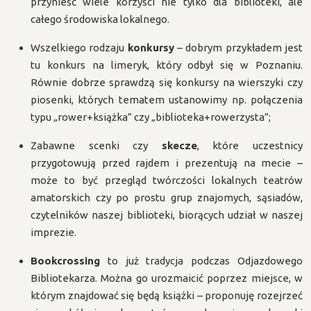
przynieść wiele korzyści nie tylko dla biblioteki, ale
całego środowiska lokalnego.
Wszelkiego rodzaju
konkursy
– dobrym przykładem jest
tu konkurs na limeryk, który odbył się w Poznaniu.
Równie dobrze sprawdzą się konkursy na wierszyki czy
piosenki, których tematem ustanowimy np. połączenia
typu „rower+książka” czy „biblioteka+rowerzysta”;
Zabawne scenki czy
skecze
, które uczestnicy
przygotowują przed rajdem i prezentują na mecie –
może to być przegląd twórczości lokalnych teatrów
amatorskich czy po prostu grup znajomych, sąsiadów,
czytelników naszej biblioteki, biorących udział w naszej
imprezie.
Bookcrossing
to już tradycja podczas Odjazdowego
Bibliotekarza. Można go urozmaicić poprzez miejsce, w
którym znajdować się będą książki – proponuję rozejrzeć