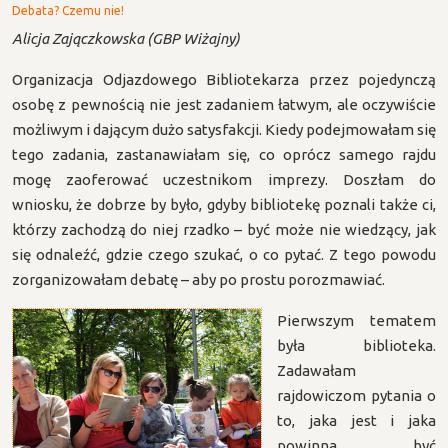
Debata? Czemu nie!
Alicja
Zajączkowska (GBP Wiżajny)
Organizacja Odjazdowego Bibliotekarza przez pojedynczą
osobę z pewnością nie jest zadaniem łatwym, ale oczywiście
możliwym i dającym dużo satysfakcji. Kiedy podejmowałam się
tego zadania, zastanawiałam się, co oprócz samego rajdu
mogę zaoferować uczestnikom imprezy. Doszłam do
wniosku, że dobrze by było, gdyby bibliotekę poznali także ci,
którzy zachodzą do niej rzadko – być może nie wiedzący, jak
się odnaleźć, gdzie czego szukać, o co pytać. Z tego powodu
zorganizowałam debatę – aby po prostu porozmawiać.
Pierwszym tematem
była biblioteka.
Zadawałam
rajdowiczom pytania o
to, jaka jest i jaka
powinna być