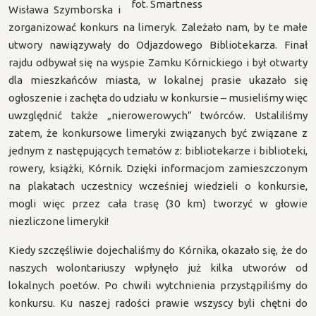
fot. Smartness
Wisława Szymborska i
zorganizować konkurs na limeryk. Zależało nam, by te małe
utwory nawiązywały do Odjazdowego Bibliotekarza. Finał
rajdu odbywał się na wyspie Zamku Kórnickiego i był otwarty
dla mieszkańców miasta, w lokalnej prasie ukazało się
ogłoszenie i zachęta do udziału w konkursie – musieliśmy więc
uwzględnić także „nierowerowych” twórców. Ustaliliśmy
zatem, że konkursowe limeryki związanych być związane z
jednym z następujących tematów z: bibliotekarze i biblioteki,
rowery, książki, Kórnik. Dzięki informacjom zamieszczonym
na plakatach uczestnicy wcześniej wiedzieli o konkursie,
mogli więc przez cała trasę (30 km) tworzyć w głowie
niezliczone limeryki!
Kiedy szczęśliwie dojechaliśmy do Kórnika, okazało się, że do
naszych wolontariuszy wpłynęło już kilka utworów od
lokalnych poetów. Po chwili wytchnienia przystąpiliśmy do
konkursu. Ku naszej radości prawie wszyscy byli chętni do