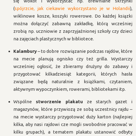
się wokół i wykorzystać np. drewniane skrzynki
(
spójrzcie, jak ciekawie wykorzystano je w Holandii
),
wiklinowe kosze, koszyki rowerowe. Do każdej ksiązki
można dołączyć zabawną zakładkę, którą wcześniej
zrobią np. uczniowie z zaprzyjaźnionej szkoły czy dzieci
na zajęciach plastycznych w bibliotece.
Kalambury
– to dobre rozwiązanie podczas rajdów, które
na mecie planują ognisko czy też grilla. Wystarczy
wcześniej ogłosić, że zbieramy drużyny do zabawy i
przygotować kilkadziesiąt kategorii, których hasła
związane będą naturalnie z książkami, czytaniem,
aktywnym wypoczynkiem, rowerami, bibliotekami itp.
Wspólne
stworzenie plakatu
ze starych gazet i
magazynów, które przywiozą ze sobą uczestnicy rajdu –
na mecie wystarczy przygotować duży karton (najlepiej
kilka, aby nasi rajdowi cze mogli swobodnie pracować w
kilku grupach), a tematem plakatu ustanowić odbyty