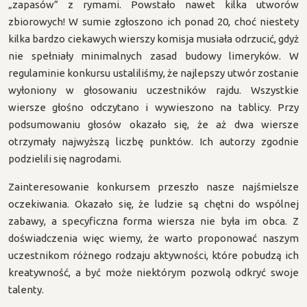
„zapasów” z rymami. Powstało nawet kilka utworów
zbiorowych! W sumie zgłoszono ich ponad 20, choć niestety
kilka bardzo ciekawych wierszy komisja musiała odrzucić, gdyż
nie spełniały minimalnych zasad budowy limeryków. W
regulaminie konkursu ustaliliśmy, że najlepszy utwór zostanie
wyłoniony w głosowaniu uczestników rajdu. Wszystkie
wiersze głośno odczytano i wywieszono na tablicy. Przy
podsumowaniu głosów okazało się, że aż dwa wiersze
otrzymały najwyższą liczbę punktów. Ich autorzy zgodnie
podzielili się nagrodami.
Zainteresowanie konkursem przeszło nasze najśmielsze
oczekiwania. Okazało się, że ludzie są chętni do wspólnej
zabawy, a specyficzna forma wiersza nie była im obca. Z
doświadczenia więc wiemy, że warto proponować naszym
uczestnikom różnego rodzaju aktywności, które pobudzą ich
kreatywność, a być może niektórym pozwolą odkryć swoje
talenty.