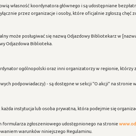
owią własność koordynatora głównego i są udostępniane bezpłatn
cznie przez organizacje i osoby, które oficjalnie zgłoszą chęć 
alny może posługiwać się nazwą Odjazdowy Bibliotekarz w [nazwa
zwy Odjazdowa Biblioteka.
ynator ogólnopolski oraz inni organizatorzy w regionie, którzy 
wych podpowiadaczy) - są dostępne w sekcji "O akcji" na stronie 
ażda instytucja lub osoba prywatna, która podejmie się organizac
 formularza zgłoszeniowego udostępnionego na stronie
www.odj
towaniem warunków niniejszego Regulaminu.