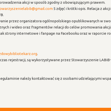
eprowadzenia akcji w sposób zgodny z obowiązującym prawem.
towarzyszenielabib@gmail.com
5 zdjęć i krótki opis. Relacja z ak
FB.
ywanie przez organizatora ogólnopolskiego opublikowanych w swo
nych i wideo oraz fragmentów relacji do celów promowania akcji
 jak strony internetowe i fanpage na Facebooku oraz w raporcie
dowybibliotekarz.org
.
zas rejestracji, są wykorzystywane przez Stowarzyszenie LABiB 
gulaminie należy kontaktować się z osobami udzielającymi wspar