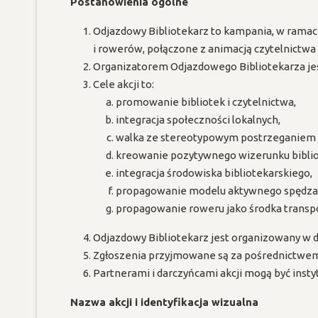
Postanowienia ogólne
Odjazdowy Bibliotekarz to kampania, w ramach
i rowerów, połączone z animacją czytelnictwa
Organizatorem Odjazdowego Bibliotekarza je
Cele akcji to:
promowanie bibliotek i czytelnictwa,
integracja społeczności lokalnych,
walka ze stereotypowym postrzeganiem bib
kreowanie pozytywnego wizerunku bibliotek
integracja środowiska bibliotekarskiego,
propagowanie modelu aktywnego spędzan
propagowanie roweru jako środka transpo
Odjazdowy Bibliotekarz jest organizowany w dn
Zgłoszenia przyjmowane są za pośrednictwem 
Partnerami i darczyńcami akcji mogą być inst
Nazwa akcji i identyfikacja wizualna