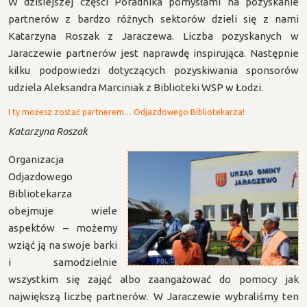
W dzisiejszej części Poradnika pomysłami na pozyskanie
partnerów z bardzo różnych sektorów dzieli się z nami
Katarzyna Roszak z Jaraczewa. Liczba pozyskanych w
Jaraczewie partnerów jest naprawdę inspirująca. Następnie
kilku podpowiedzi dotyczących pozyskiwania sponsorów
udziela Aleksandra Marciniak z Biblioteki WSP w Łodzi.
I ty możesz zostać partnerem… Odjazdowego Bibliotekarza!
Katarzyna Roszak
Organizacja
Odjazdowego
Bibliotekarza
obejmuje wiele
aspektów – możemy
wziąć ją na swoje barki
i samodzielnie
wszystkim się zająć albo zaangażować do pomocy jak
największą liczbę partnerów. W Jaraczewie wybraliśmy ten