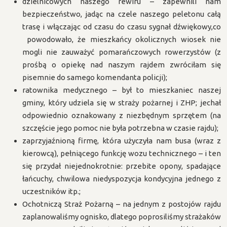
dzielnicowych naszego rewiru – zapewnili nam
bezpieczeństwo, jadąc na czele naszego peletonu całą
trasę i włączając od czasu do czasu sygnał dźwiękowy,co
powodowało, że mieszkańcy okolicznych wiosek nie
mogli nie zauważyć pomarańczowych rowerzystów (z
prośbą o opiekę nad naszym rajdem zwróciłam się
pisemnie do samego komendanta policji);
ratownika medycznego – był to mieszkaniec naszej
gminy, który udziela się w straży pożarnej i ZHP; jechał
odpowiednio oznakowany z niezbędnym sprzętem (na
szczęście jego pomoc nie była potrzebna w czasie rajdu);
zaprzyjaźnioną firmę, która użyczyła nam busa (wraz z
kierowcą), pełniącego funkcję wozu technicznego – i ten
się przydał niejednokrotnie: przebite opony, spadające
łańcuchy, chwilowa niedyspozycja kondycyjna jednego z
uczestników itp.;
Ochotniczą Straż Pożarną – na jednym z postojów rajdu
zaplanowaliśmy ognisko, dlatego poprosiliśmy strażaków