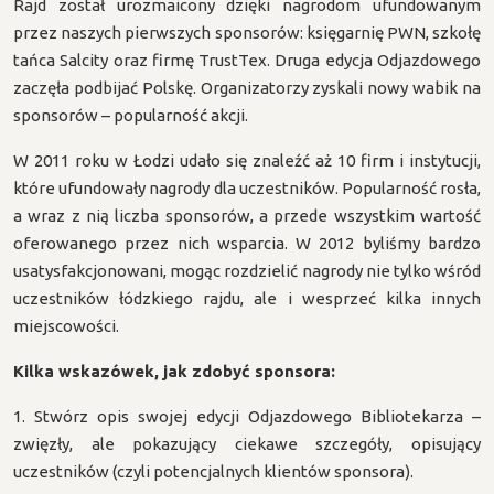
Rajd został urozmaicony dzięki nagrodom ufundowanym
przez naszych pierwszych sponsorów: księgarnię PWN, szkołę
tańca Salcity oraz firmę TrustTex. Druga edycja Odjazdowego
zaczęła podbijać Polskę. Organizatorzy zyskali nowy wabik na
sponsorów – popularność akcji.
W 2011 roku w Łodzi udało się znaleźć aż 10 firm i instytucji,
które ufundowały nagrody dla uczestników. Popularność rosła,
a wraz z nią liczba sponsorów, a przede wszystkim wartość
oferowanego przez nich wsparcia. W 2012 byliśmy bardzo
usatysfakcjonowani, mogąc rozdzielić nagrody nie tylko wśród
uczestników łódzkiego rajdu, ale i wesprzeć kilka innych
miejscowości.
Kilka wskazówek, jak zdobyć sponsora:
1. Stwórz opis swojej edycji Odjazdowego Bibliotekarza –
zwięzły, ale pokazujący ciekawe szczegóły, opisujący
uczestników (czyli potencjalnych klientów sponsora).