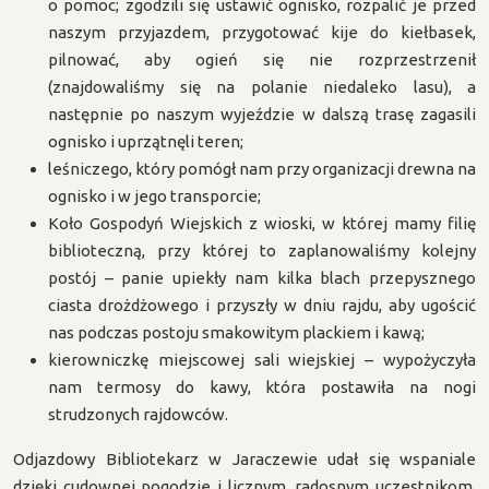
o pomoc; zgodzili się ustawić ognisko, rozpalić je przed
naszym przyjazdem, przygotować kije do kiełbasek,
pilnować, aby ogień się nie rozprzestrzenił
(znajdowaliśmy się na polanie niedaleko lasu), a
następnie po naszym wyjeździe w dalszą trasę zagasili
ognisko i uprzątnęli teren;
leśniczego, który pomógł nam przy organizacji drewna na
ognisko i w jego transporcie;
Koło Gospodyń Wiejskich z wioski, w której mamy filię
biblioteczną, przy której to zaplanowaliśmy kolejny
postój – panie upiekły nam kilka blach przepysznego
ciasta drożdżowego i przyszły w dniu rajdu, aby ugościć
nas podczas postoju smakowitym plackiem i kawą;
kierowniczkę miejscowej sali wiejskiej – wypożyczyła
nam termosy do kawy, która postawiła na nogi
strudzonych rajdowców.
Odjazdowy Bibliotekarz w Jaraczewie udał się wspaniale
dzięki cudownej pogodzie i licznym, radosnym uczestnikom,