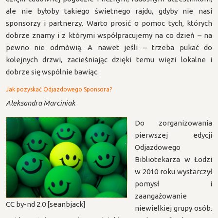
ale nie byłoby takiego świetnego rajdu, gdyby nie nasi
sponsorzy i partnerzy. Warto prosić o pomoc tych, których
dobrze znamy i z którymi współpracujemy na co dzień – na
pewno nie odmówią. A nawet jeśli – trzeba pukać do
kolejnych drzwi, zacieśniając dzięki temu więzi lokalne i
dobrze się wspólnie bawiąc.
Jak pozyskać Odjazdowego Sponsora?
Aleksandra Marciniak
Do zorganizowania
pierwszej edycji
Odjazdowego
Bibliotekarza w Łodzi
w 2010 roku wystarczył
pomysł i
zaangażowanie
CC by-nd 2.0 [seanbjack]
niewielkiej grupy osób.